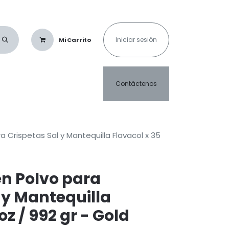
Iniciar sesión
Mi Carrito
as & Saborizantes
Café & Cacao
Crispetas & Algodón de Azúcar
C
Contáctenos
a Crispetas Sal y Mantequilla Flavacol x 35
en Polvo para
 y Mantequilla
oz / 992 gr - Gold