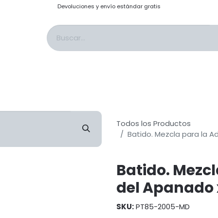
Devoluciones y envío estándar gratis
s & Saborizantes
Sales & Adobos
Topping: Salsas & Cobertura
Past
Todos los Productos
Batido. Mezcla para la A
Batido. Mezcl
del Apanado 
SKU:
PT85-2005-MD