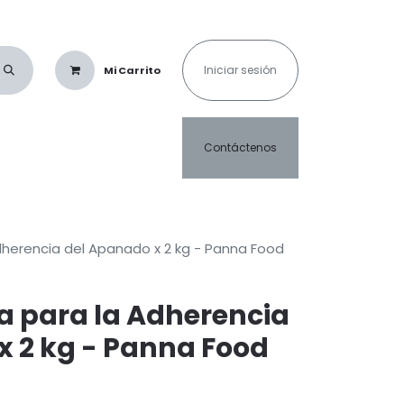
Iniciar sesión
Mi Carrito
as & Saborizantes
Café & Cacao
Crispetas & Algodón de Azúcar
C
Contáctenos
dherencia del Apanado x 2 kg - Panna Food
a para la Adherencia
x 2 kg - Panna Food