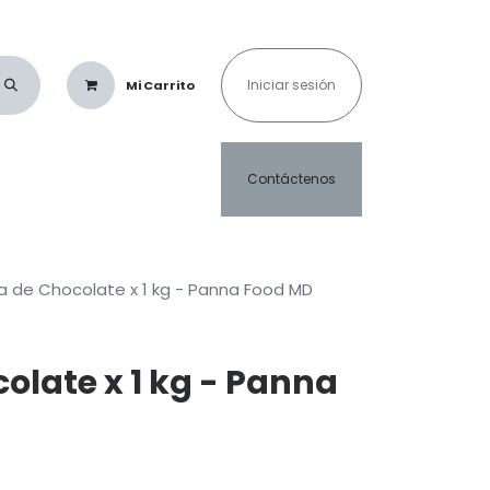
Iniciar sesión
Mi Carrito
as & Saborizantes
Café & Cacao
Crispetas & Algodón de Azúcar
C
Contáctenos
a de Chocolate x 1 kg - Panna Food MD
olate x 1 kg - Panna