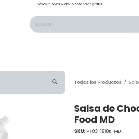
Devoluciones y envío estándar gratis
s & Saborizantes
Sales & Adobos
Topping: Salsas & Cobertura
Past
Todos los Productos
Sals
Salsa de Choc
Food MD
SKU:
PT83-1818K-MD