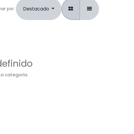
Destacado
ar por:
efinido
ta categoría.