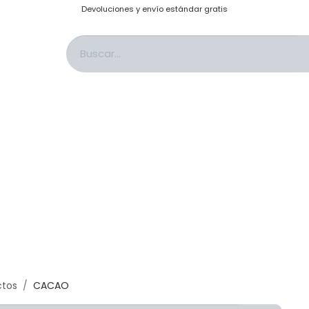
Devoluciones y envío estándar gratis
s & Saborizantes
Sales & Adobos
Topping: Salsas & Cobertura
Past
ctos
CACAO